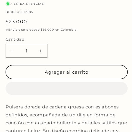
7 EN EXISTENCIAS
SKU:
B001JU2512185
Precio
$23.000
habitual
✨Envío gratis desde $69.000 en Colombia
Cantidad
Reducir
Aumentar
cantidad
cantidad
para
para
Pulsera
Pulsera
Agregar al carrito
Lazo
Lazo
de
de
Amor
Amor
Pulsera dorada de cadena gruesa con eslabones
definidos, acompañada de un dije en forma de
corazón con acabado brillante y detalles sutiles que
capturan la luz. Su diseño combina delicadeza y