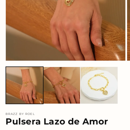
Abrir
Ab
elemento
e
multimedia
m
1
2
en
e
una
u
ventana
v
modal
m
BRAZZ BY ROEL
Pulsera Lazo de Amor