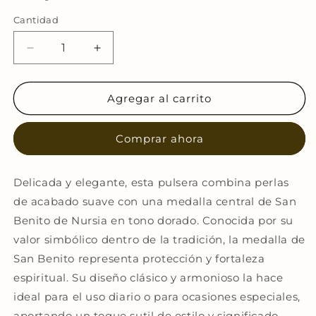
Cantidad
Reducir
Aumentar
cantidad
cantidad
para
para
Pulsera
Pulsera
Agregar al carrito
de
de
perlas
perlas
Comprar ahora
san
san
benito
benito
Delicada y elegante, esta pulsera combina perlas
de acabado suave con una medalla central de
San
Benito de Nursia
en tono dorado. Conocida por su
valor simbólico dentro de la tradición, la medalla de
San Benito representa protección y fortaleza
espiritual. Su diseño clásico y armonioso la hace
ideal para el uso diario o para ocasiones especiales,
aportando un toque sutil de estilo y significado.