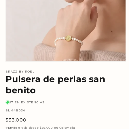
Abrir
elemento
multimedia
BRAZZ BY ROEL
Pulsera de perlas san
1
en
una
benito
ventana
modal
17 EN EXISTENCIAS
SKU:
BLM4B034
Precio
$33.000
habitual
✨Envío gratis desde $69.000 en Colombia