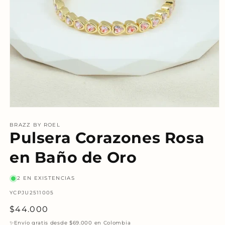
Abrir
elemento
multimedia
BRAZZ BY ROEL
Pulsera Corazones Rosa
1
en
una
en Baño de Oro
ventana
modal
2 EN EXISTENCIAS
SKU:
YCPJU2511005
Precio
$44.000
habitual
✨Envío gratis desde $69.000 en Colombia