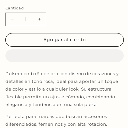
Cantidad
Reducir
Aumentar
cantidad
cantidad
para
para
Pulsera
Pulsera
Agregar al carrito
Corazones
Corazones
Rosa
Rosa
en
en
Baño
Baño
de
de
Pulsera en baño de oro con diseño de corazones y
Oro
Oro
detalles en tono rosa, ideal para aportar un toque
de color y estilo a cualquier look. Su estructura
flexible permite un ajuste cómodo, combinando
elegancia y tendencia en una sola pieza.
Perfecta para marcas que buscan accesorios
diferenciados, femeninos y con alta rotación.