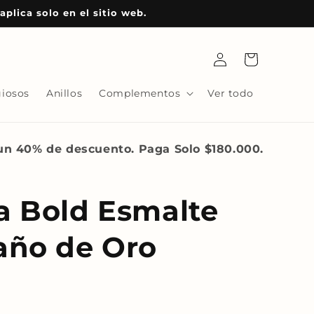
plica solo en el sitio web.
Iniciar
Carrito
sesión
giosos
Anillos
Complementos
Ver todo
 un 40% de descuento. Paga Solo $180.000.
a Bold Esmalte
año de Oro