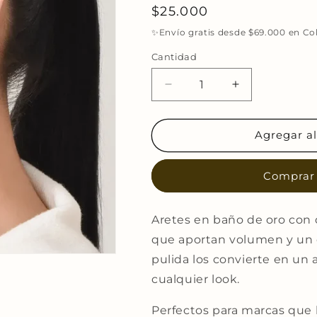
Precio
$25.000
habitual
✨Envío gratis desde $69.000 en C
Cantidad
Reducir
Aumentar
cantidad
cantidad
para
para
Aretes
Aretes
Agregar al
Gota
Gota
Bold
Bold
Comprar
Esmalte
Esmalte
Claro
Claro
en
en
Aretes en baño de oro con 
Baño
Baño
de
de
que aportan volumen y un e
Oro
Oro
pulida los convierte en un 
cualquier look.
Perfectos para marcas que b