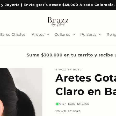
 y Joyería | Envío gratis desde $69,000 A todo Colombia, a
llares Chicles
Aretes
Collares
Pulseras
Reli
Suma $300.000 en tu carrito y recibe
BRAZZ BY ROEL
Aretes Got
Claro en B
6 EN EXISTENCIAS
SKU:
YWWJU2511042