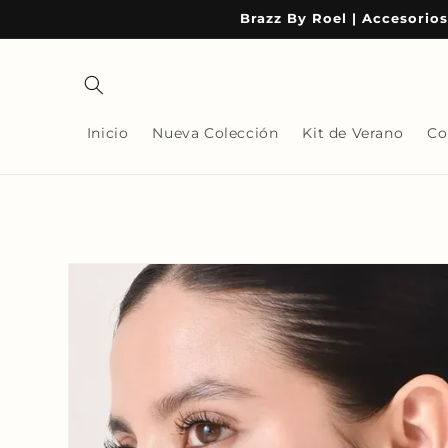
Ir
Brazz By Roel | Accesorios
directamente
al contenido
Inicio
Nueva Colección
Kit de Verano
Co
Ir
directamente
a la
información
del producto