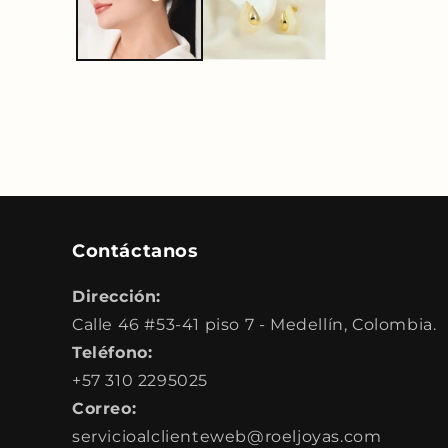
ventana
modal
Contáctanos
Dirección:
Calle 46 #53-41 piso 7 - Medellín, Colombia.
Teléfono:
+57 310 2295025
Correo:
servicioalclienteweb@roeljoyas.com